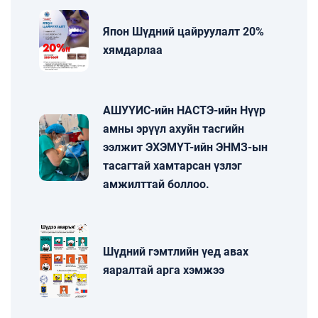
Япон Шүдний цайруулалт 20%
хямдарлаа
АШУҮИС-ийн НАСТЭ-ийн Нүүр
амны эрүүл ахуйн тасгийн
ээлжит ЭХЭМҮТ-ийн ЭНМЗ-ын
тасагтай хамтарсан үзлэг
амжилттай боллоо.
Шүдний гэмтлийн үед авах
яаралтай арга хэмжээ