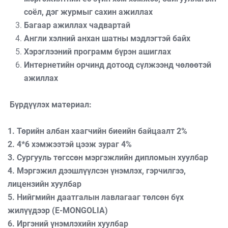
соёл, дэг журмыг сахин ажиллах
Багаар ажиллах чадвартай
Англи хэлний анхан шатны мэдлэгтэй байх
Хэрэглээний программ бүрэн ашиглах
Интернетийн орчинд дотоод сүлжээнд чөлөөтэй
ажиллах
Бүрдүүлэх материал:
1. Төрийн албан хаагчийн биеийн байцаалт 2%
2. 4*6 хэмжээтэй цээж зураг 4%
3. Сургууль төгссөн мэргэжлийн дипломын хуулбар
4. Мэргэжил дээшлүүлсэн үнэмлэх, гэрчилгээ,
лицензийн хуулбар
5. Нийгмийн даатгалын лавлагааг төлсөн бүх
жилүүдээр (E-MONGOLIA)
6. Иргэний үнэмлэхийн хуулбар