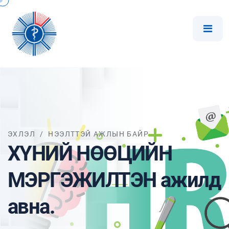
ЭХЛЭЛ
/
НЭЭЛТТЭЙ АЖЛЫН БАЙР
ХҮНИЙ НӨӨЦИЙН
МЭРГЭЖИЛТЭН ажилд
авна.