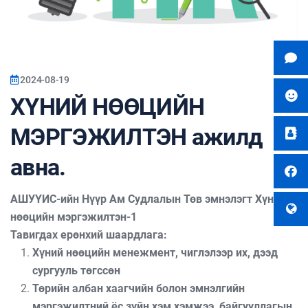
2024-08-19
ХҮНИЙ НӨӨЦИЙН
МЭРГЭЖИЛТЭН ажилд
авна.
АШУҮИС-ийн Нүүр Ам Судлалын Төв эмнэлэгт Хүний
нөөцийн мэргэжилтэн-1
Тавигдах ерөнхий шаардлага:
Хүний нөөцийн менежмент, чиглэлээр их, дээд
сургууль төгссөн
Төрийн албан хаагчийн болон эмнэлгийн
мэргэжилтний ёс зүйн хэм хэмжээ, байгууллагын