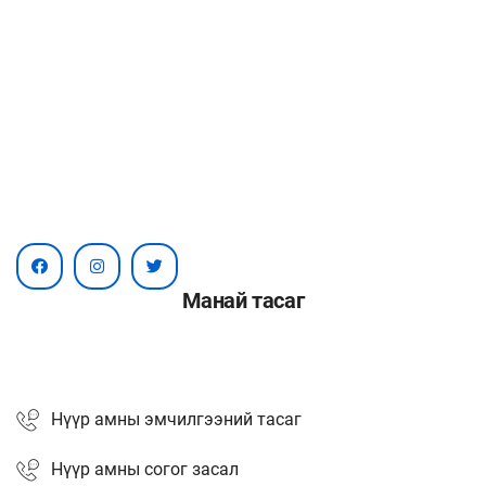
Манай тасаг
Нүүр амны эмчилгээний тасаг
Нүүр амны согог засал