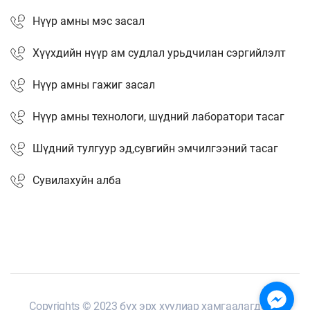
Нүүр амны мэс засал
Хүүхдийн нүүр ам судлал урьдчилан сэргийлэлт
Нүүр амны гажиг засал
Нүүр амны технологи, шүдний лаборатори тасаг
Шүдний тулгуур эд,сувгийн эмчилгээний тасаг
Сувилахуйн алба
Copyrights © 2023 бүх эрх хуулиар хамгаалагдсан.