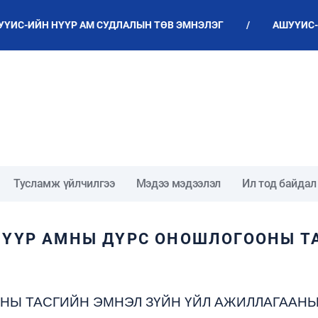
С-ИЙН НҮҮР АМ СУДЛАЛЫН ТӨВ ЭМНЭЛЭГ
/
АШУҮИС-ИЙ
Тусламж үйлчилгээ
Мэдээ мэдээлэл
Ил тод байдал
НҮҮР АМНЫ ДҮРС ОНОШЛОГООНЫ Т
НЫ ТАСГИЙН ЭМНЭЛ ЗҮЙН ҮЙЛ АЖИЛЛАГААНЫ