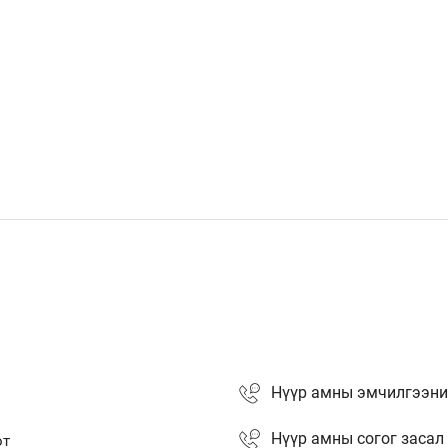
Нүүр амны эмчилгээни
Нүүр амны согог засал
от