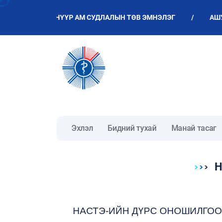
АШУҮИС-ИЙН НҮҮР АМ СУДЛАЛЫН ТӨВ ЭМНЭЛЭГ
/
АШУҮИ
Эхлэл
Бидний тухай
Манай тасаг
НАСТЭ-ИЙН ДҮРС ОНОШИЛГОО