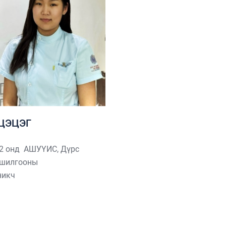
ТЦЭЦЭГ
2 онд АШУҮИС, Дүрс
шилгооны
ехникч