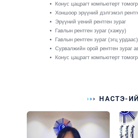
Конус цацрагт компьютерт томогр
Хоншоор эрүүний дэлгэмэл рентг
Эрүүний үений рентген зураг
Гавлын рентген зураг
(
хажуу
)
Гавлын рентген зураг (эгц урдаас)
Сурвалжийн орой рентген зураг
а
Конус цацрагт компьютерт томогр
НАСТЭ-И