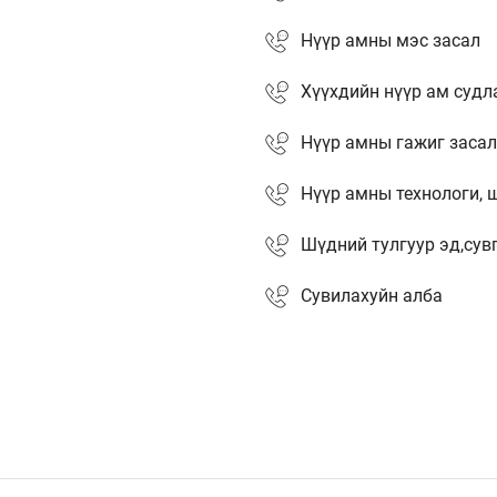
Нүүр амны мэс засал
Хүүхдийн нүүр ам судл
Нүүр амны гажиг засал
Нүүр амны технологи, 
Шүдний тулгуур эд,сув
Сувилахуйн алба