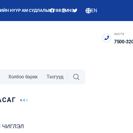
EN
Н НҮҮР АМ СУДЛАЛЫН ТӨВ ЭМНЭЛЭГ
/
АШУҮИС-ИЙН НҮҮ
НАСТЭ
7500-32
Холбоо барих
Тасгууд
АСАГ
 ЧИГЛЭЛ