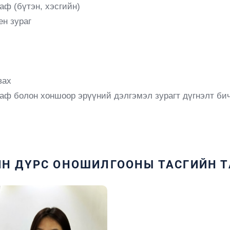
аф (бүтэн, хэсгийн
)
ен зураг
вах
аф болон хоншоор эрүүний дэлгэмэл зурагт дүгнэлт би
ЙН ДҮРС ОНОШИЛГООНЫ ТАСГИЙН 