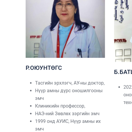
Р.OЮУНТӨГС
Б.БА
Тасгийн эрхлэгч, АУ-ны доктор,
202
Нүүр амны дүрс оношилгооны
оно
эмч
т
Клиникийн профессор,
НАЭ-ний Зөвлөх зэргийн эмч
1999 онд АУИС, Нүүр амны их
эмч