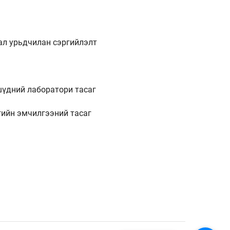
ал урьдчилан сэргийлэлт
шүдний лаборатори тасаг
гийн эмчилгээний тасаг