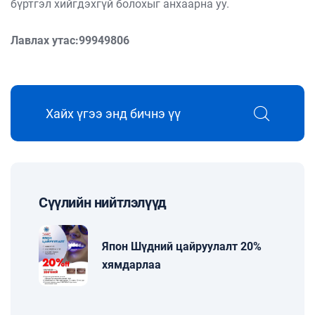
бүртгэл хийгдэхгүй болохыг анхаарна уу.
Лавлах утас:99949806
Сүүлийн нийтлэлүүд
Япон Шүдний цайруулалт 20%
хямдарлаа