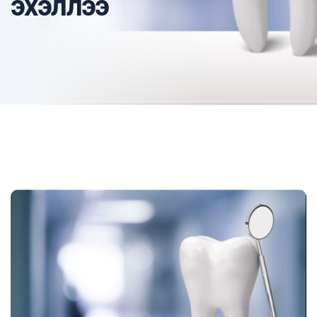
эхэллээ