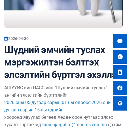
2026-04-30
Шүдний эмчийн туслах
мэргэжилтэн бэлтгэх
элсэлтийн бүртгэл эхэллээ
АШУҮИС-ийн НАСС-ийн “Шүдний эмчийн туслах”
ангийн элсэлтийн бүртгэлийг
2026 оны 05 дугаар сарын 01-ны өдрөөс 2026 оны 05
дугаар сарын 15-ны өдрийн
хооронд явуулах бөгөөд Хөдөө орон нутгаас элсэх
хүсэлт гаргагчид
tumenjargal.m@mnums.edu.mn
цахим