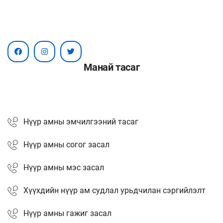
Манай тасаг
Нүүр амны эмчилгээний тасаг
Нүүр амны согог засал
Нүүр амны мэс засал
Хүүхдийн нүүр ам судлал урьдчилан сэргийлэлт
Нүүр амны гажиг засал