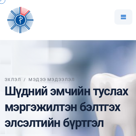
ЭХЛЭЛ
/
МЭДЭЭ МЭДЭЭЛЭЛ
Шүдний эмчийн туслах
мэргэжилтэн бэлтгэх
элсэлтийн бүртгэл