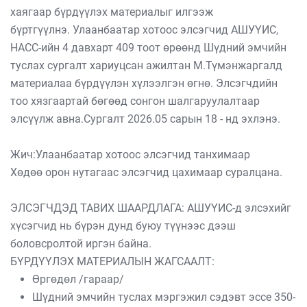
хаягаар бүрдүүлэх материалыг илгээж
бүртгүүлнэ. Улаанбаатар хотоос элсэгчид АШУҮИС,
НАСС-ийн 4 давхарт 409 тоот өрөөнд Шүдний эмчийн
туслах сургалт хариуцсан ажилтан М.Түмэнжаргалд
материалаа бүрдүүлэн хүлээлгэн өгнө. Элсэгчдийн
тоо хязгаартай бөгөөд сонгон шалгаруулалтаар
элсүүлж авна.Сургалт 2026.05 сарын 18 - нд эхлэнэ.
Жич:Улаанбаатар хотоос элсэгчид танхимаар
Хөдөө орон нутагаас элсэгчид цахимаар суралцана.
ЭЛСЭГЧДЭД ТАВИХ ШААРДЛАГА: АШУҮИС-д элсэхийг
хүсэгчид нь бүрэн дунд буюу түүнээс дээш
боловсролтой иргэн байна.
БҮРДҮҮЛЭХ МАТЕРИАЛЫН ЖАГСААЛТ:
Өргөдөл /гараар/
Шүдний эмчийн туслах мэргэжил сэдэвт эссе 350-