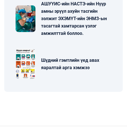
АШУҮИС-ийн НАСТЭ-ийн Нүүр
амны эрүүл ахуйн тасгийн
ээлжит ЭХЭМҮТ-ийн ЭНМЗ-ын
тасагтай хамтарсан үзлэг
амжилттай боллоо.
Шүдний гэмтлийн үед авах
яаралтай арга хэмжээ