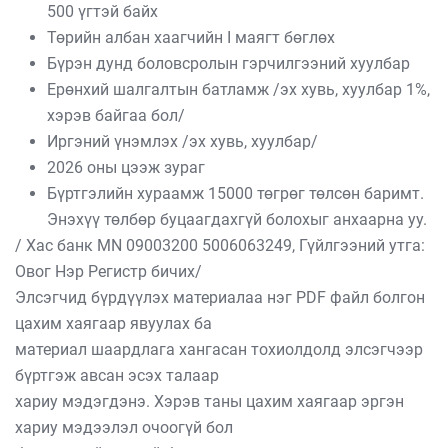
500 үгтэй байх
Төрийн албан хаагчийн I маягт бөглөх
Бүрэн дунд боловсролын гэрчилгээний хуулбар
Ерөнхий шалгалтын батламж /эх хувь, хуулбар 1%,
хэрэв байгаа бол/
Иргэний үнэмлэх /эх хувь, хуулбар/
2026 оны цээж зураг
Бүртгэлийн хураамж 15000 төгрөг төлсөн баримт.
Энэхүү төлбөр буцаагдахгүй болохыг анхаарна уу.
/ Хаc банк MN 09003200 5006063249, Гүйлгээний утга:
Овог Нэр Регистр бичих/
Элсэгчид бүрдүүлэх материалаа нэг PDF файл болгон
цахим хаягаар явуулах ба
материал шаардлага хангасан тохиолдолд элсэгчээр
бүртгэж авсан эсэх талаар
хариу мэдэгдэнэ. Хэрэв таны цахим хаягаар эргэн
хариу мэдээлэл очоогүй бол